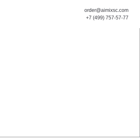
order@aimixsc.com
+7 (499) 757-57-77
онструкций
ми трубами