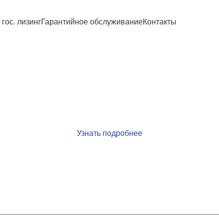
 гос. лизинг
Гарантийное обслуживание
Контакты
ние металлок
реза даже при работе с длинномерны
Узнать подробнее